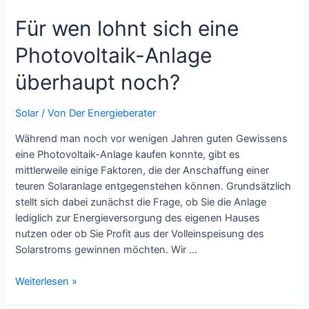
das
Für wen lohnt sich eine
Weißbuch
„Ein
Photovoltaik-Anlage
Strommarkt
für
überhaupt noch?
die
Energiewende“
Solar
/ Von
Der Energieberater
Während man noch vor wenigen Jahren guten Gewissens
eine Photovoltaik-Anlage kaufen konnte, gibt es
mittlerweile einige Faktoren, die der Anschaffung einer
teuren Solaranlage entgegenstehen können. Grundsätzlich
stellt sich dabei zunächst die Frage, ob Sie die Anlage
lediglich zur Energieversorgung des eigenen Hauses
nutzen oder ob Sie Profit aus der Volleinspeisung des
Solarstroms gewinnen möchten. Wir …
Für
Weiterlesen »
wen