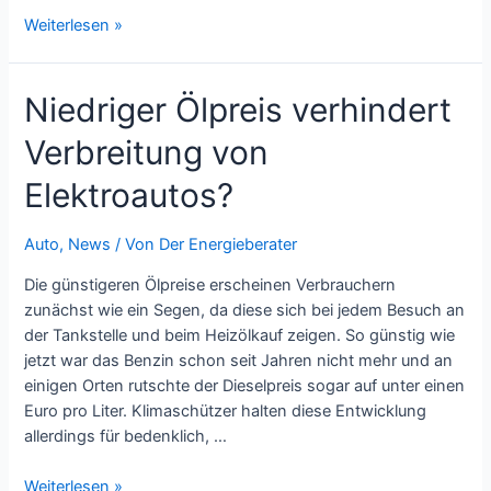
Stromanbieterwechsel:
Weiterlesen »
Warum
sich
Niedriger Ölpreis verhindert
ein
Wechsel
Verbreitung von
lohnt
Elektroautos?
Auto
,
News
/ Von
Der Energieberater
Die günstigeren Ölpreise erscheinen Verbrauchern
zunächst wie ein Segen, da diese sich bei jedem Besuch an
der Tankstelle und beim Heizölkauf zeigen. So günstig wie
jetzt war das Benzin schon seit Jahren nicht mehr und an
einigen Orten rutschte der Dieselpreis sogar auf unter einen
Euro pro Liter. Klimaschützer halten diese Entwicklung
allerdings für bedenklich, …
Niedriger
Weiterlesen »