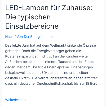
–
LED-Lampen für Zuhause:
wem
nützen
Die typischen
sie
und
Einsatzbereiche
was
bringen
Haus
/ Von
Der Energieberater
sie
wirklich?
Das letzte Jahr hat auf dem Weltmarkt sinkende Ölpreise
gebracht. Doch die Energieversorger geben die
Kosteneinsparungen nicht voll an die Kunden weiter.
Außerdem belastet der sinkende Tauschkurs des Euros
gegenüber dem Dollar die Energiepreise. Einsparungen
beispielsweise durch LED-Lampen sind und bleiben
deshalb lukrativ. Die Verbraucherzentralen haben ermittelt,
dass ein deutscher Durchschnittshaushalt bis zur 15 Euro
…
LED-
Weiterlesen »
Lampen