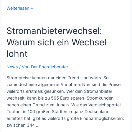
Droht
Weiterlesen »
uns
bald
Stromanbieterwechsel:
eine
Erhöhung
Warum sich ein Wechsel
der
Gaspreise
lohnt
durch
Konkurrenz
News
/ Von
Der Energieberater
aus
China?
Strompreise kennen nur einen Trend – aufwärts. So
zumindest eine allgemeine Annahme. Nun sind die Preise
vielerorts erstmals gesunken. Wer den Stromanbieter
wechselt, kann bis zu 565 Euro sparen. Stromkunden
haben einen Grund zum Jubeln. Wie das Vergleichsportal
Toptarif in 100 großen Städten in ganz Deutschland
ermittelt hat, gibt es vielerorts große Einsparmöglichkeiten:
zwischen 344 …