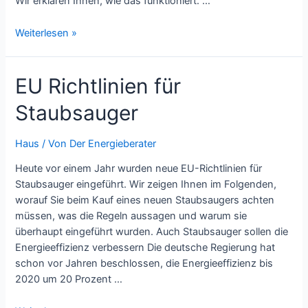
Wir erklären Ihnen, wie das funktioniert. …
Steuern
Weiterlesen »
sparen
dank
EU Richtlinien für
Umstieg
auf
Staubsauger
Solarstrom
Haus
/ Von
Der Energieberater
Heute vor einem Jahr wurden neue EU-Richtlinien für
Staubsauger eingeführt. Wir zeigen Ihnen im Folgenden,
worauf Sie beim Kauf eines neuen Staubsaugers achten
müssen, was die Regeln aussagen und warum sie
überhaupt eingeführt wurden. Auch Staubsauger sollen die
Energieeffizienz verbessern Die deutsche Regierung hat
schon vor Jahren beschlossen, die Energieeffizienz bis
2020 um 20 Prozent …