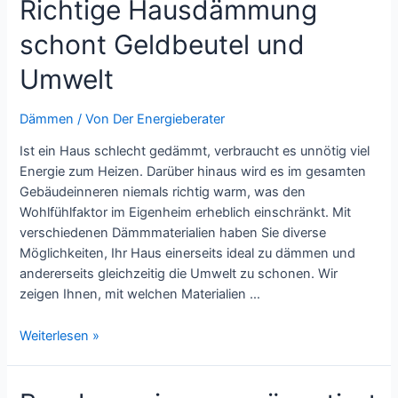
Richtige Hausdämmung
tanken
und
schont Geldbeutel und
so
jede
Umwelt
Menge
Geld
Dämmen
/ Von
Der Energieberater
sparen
können
Ist ein Haus schlecht gedämmt, verbraucht es unnötig viel
Energie zum Heizen. Darüber hinaus wird es im gesamten
Gebäudeinneren niemals richtig warm, was den
Wohlfühlfaktor im Eigenheim erheblich einschränkt. Mit
verschiedenen Dämmmaterialien haben Sie diverse
Möglichkeiten, Ihr Haus einerseits ideal zu dämmen und
andererseits gleichzeitig die Umwelt zu schonen. Wir
zeigen Ihnen, mit welchen Materialien …
Richtige
Weiterlesen »
Hausdämmung
schont
Geldbeutel