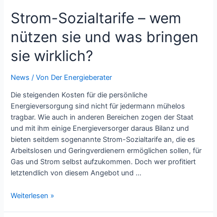
lohnt
Strom-Sozialtarife – wem
sich
eine
nützen sie und was bringen
Photovoltaik-
Anlage
sie wirklich?
überhaupt
noch?
News
/ Von
Der Energieberater
Die steigenden Kosten für die persönliche
Energieversorgung sind nicht für jedermann mühelos
tragbar. Wie auch in anderen Bereichen zogen der Staat
und mit ihm einige Energieversorger daraus Bilanz und
bieten seitdem sogenannte Strom-Sozialtarife an, die es
Arbeitslosen und Geringverdienern ermöglichen sollen, für
Gas und Strom selbst aufzukommen. Doch wer profitiert
letztendlich von diesem Angebot und …
Strom-
Weiterlesen »
Sozialtarife