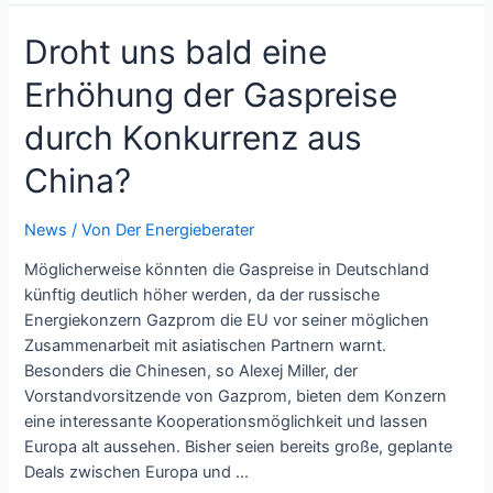
des
Droht uns bald eine
BAFA
von
Erhöhung der Gaspreise
finanziellen
Zuschüsse
durch Konkurrenz aus
für
das
China?
Heizen
profitieren
News
/ Von
Der Energieberater
Möglicherweise könnten die Gaspreise in Deutschland
künftig deutlich höher werden, da der russische
Energiekonzern Gazprom die EU vor seiner möglichen
Zusammenarbeit mit asiatischen Partnern warnt.
Besonders die Chinesen, so Alexej Miller, der
Vorstandvorsitzende von Gazprom, bieten dem Konzern
eine interessante Kooperationsmöglichkeit und lassen
Europa alt aussehen. Bisher seien bereits große, geplante
Deals zwischen Europa und …