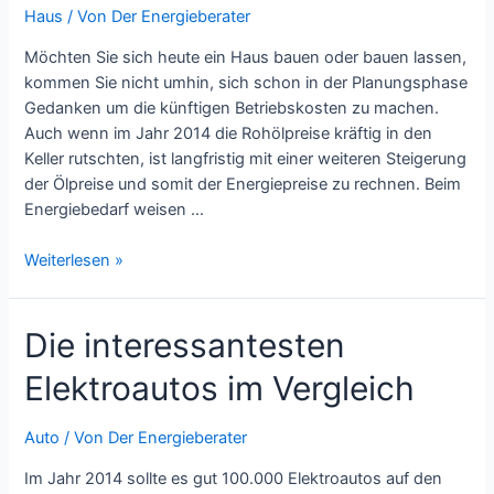
Haus
/ Von
Der Energieberater
Möchten Sie sich heute ein Haus bauen oder bauen lassen,
kommen Sie nicht umhin, sich schon in der Planungsphase
Gedanken um die künftigen Betriebskosten zu machen.
Auch wenn im Jahr 2014 die Rohölpreise kräftig in den
Keller rutschten, ist langfristig mit einer weiteren Steigerung
der Ölpreise und somit der Energiepreise zu rechnen. Beim
Energiebedarf weisen …
Passivhaus
Weiterlesen »
oder
Niedrigenergiehaus
Die interessantesten
–
Was
Elektroautos im Vergleich
sind
die
Unterschiede?
Auto
/ Von
Der Energieberater
Im Jahr 2014 sollte es gut 100.000 Elektroautos auf den