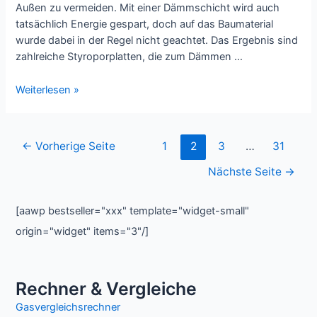
Außen zu vermeiden. Mit einer Dämmschicht wird auch
tatsächlich Energie gespart, doch auf das Baumaterial
wurde dabei in der Regel nicht geachtet. Das Ergebnis sind
zahlreiche Styroporplatten, die zum Dämmen …
Ökologische
Weiterlesen »
Methoden
zur
Hausdämmung
Beitragsnavigation
←
Vorherige Seite
1
2
3
…
31
Nächste Seite
→
[aawp bestseller="xxx" template="widget-small"
origin="widget" items="3"/]
Rechner & Vergleiche
Gasvergleichsrechner