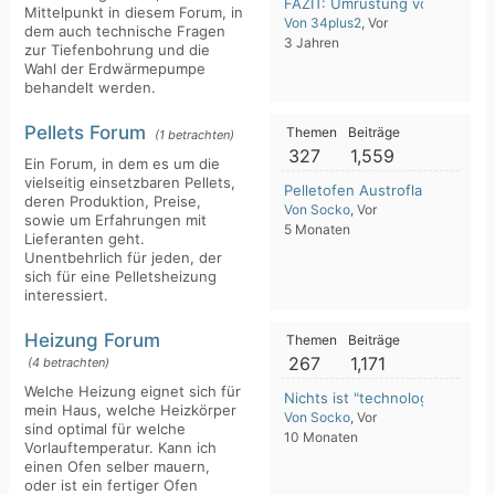
FAZIT: Umrüstung von Gashei
Mittelpunkt in diesem Forum, in
Von 34plus2
, Vor
dem auch technische Fragen
3 Jahren
zur Tiefenbohrung und die
Wahl der Erdwärmepumpe
behandelt werden.
Pellets Forum
Themen
Beiträge
(1 betrachten)
327
1,559
Ein Forum, in dem es um die
vielseitig einsetzbaren Pellets,
Pelletofen Austroflamm Clou 
deren Produktion, Preise,
Von Socko
, Vor
sowie um Erfahrungen mit
5 Monaten
Lieferanten geht.
Unentbehrlich für jeden, der
sich für eine Pelletsheizung
interessiert.
Heizung Forum
Themen
Beiträge
267
1,171
(4 betrachten)
Welche Heizung eignet sich für
Nichts ist "technologieoffen"
mein Haus, welche Heizkörper
Von Socko
, Vor
sind optimal für welche
10 Monaten
Vorlauftemperatur. Kann ich
einen Ofen selber mauern,
oder ist ein fertiger Ofen