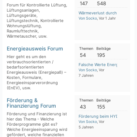
147
548
Forum für Kontrollierte Lüftung,
Lüftungsanlagen,
Wärmeverlust durch Lüftung i
Lüftungsgeräte,
Von Socko
, Vor 1 Jahr
Lüftungstechnik, Kontrollierte
Wohnungslüftung,
Raumlufttechnik,
Wärmetauscher, usw.
Energieausweis Forum
Themen
Beiträge
54
195
Hier geht es um den
verbrauchsorientierten /
Falsche Werte Energieauswei
bedarfsorientierten
Von Socko
, Vor
Energieausweis (Energiepaß) –
7 Jahren
Kosten, Formulare,
Energieeinsparverordnung
(EnEV), usw.
Förderung &
Themen
Beiträge
Finanzierung Forum
43
155
Förderung und Finanzierung ist
Förderung beim HYDRAULIS
hier das Thema - Welche
Von Socko
, Vor
Förderprogramme gibt es?
5 Jahren
Welche Energieeinsparung wird
gefördert, welche finanziellen