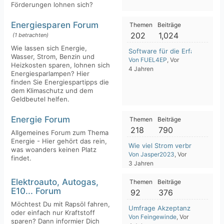
Förderungen lohnen sich?
Energiesparen Forum
Themen
Beiträge
202
1,024
(1 betrachten)
Wie lassen sich Energie,
Software für die Erfassung u
Wasser, Strom, Benzin und
Von FUEL4EP
, Vor
Heizkosten sparen, lohnen sich
4 Jahren
Energiesparlampen? Hier
finden Sie Energiespartipps die
dem Klimaschutz und dem
Geldbeutel helfen.
Energie Forum
Themen
Beiträge
218
790
Allgemeines Forum zum Thema
Energie - Hier gehört das rein,
Wie viel Strom verbraucht ein 
was woanders keinen Platz
Von Jasper2023
, Vor
findet.
3 Jahren
Elektroauto, Autogas,
Themen
Beiträge
E10... Forum
92
376
Möchtest Du mit Rapsöl fahren,
Umfrage Akzeptanz Elektroau
oder einfach nur Kraftstoff
Von Feingewinde
, Vor
sparen? Dann informier Dich