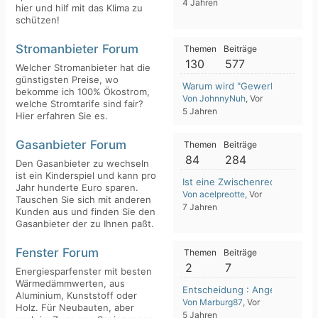
4 Jahren
hier und hilf mit das Klima zu
schützen!
Stromanbieter Forum
Themen
Beiträge
130
577
Welcher Stromanbieter hat die
günstigsten Preise, wo
Warum wird "Gewerbe"-Strom 
bekomme ich 100% Ökostrom,
Von JohnnyNuh
, Vor
welche Stromtarife sind fair?
5 Jahren
Hier erfahren Sie es.
Gasanbieter Forum
Themen
Beiträge
84
284
Den Gasanbieter zu wechseln
ist ein Kinderspiel und kann pro
Ist eine Zwischenrechnung er
Jahr hunderte Euro sparen.
Von acelpreotte
, Vor
Tauschen Sie sich mit anderen
7 Jahren
Kunden aus und finden Sie den
Gasanbieter der zu Ihnen paßt.
Fenster Forum
Themen
Beiträge
2
7
Energiesparfenster mit besten
Wärmedämmwerten, aus
Entscheidung : Angebot neue
Aluminium, Kunststoff oder
Von Marburg87
, Vor
Holz. Für Neubauten, aber
5 Jahren