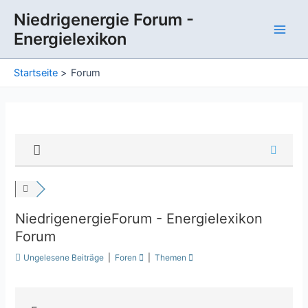
Zum
Niedrigenergie Forum -
Inhalt
Energielexikon
springen
Main
Men
Startseite
Forum
NiedrigenergieForum - Energielexikon
Forum
Ungelesene Beiträge
|
Foren
|
Themen