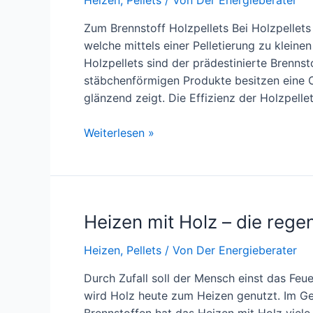
Zum Brennstoff Holzpellets Bei Holzpellet
welche mittels einer Pelletierung zu klein
Holzpellets sind der prädestinierte Brennsto
stäbchenförmigen Produkte besitzen eine O
glänzend zeigt. Die Effizienz der Holzpellet
Heizen
Weiterlesen »
mit
einem
Pellet-
Einzelofen
Heizen mit Holz – die rege
Heizen
,
Pellets
/ Von
Der Energieberater
Durch Zufall soll der Mensch einst das Fe
wird Holz heute zum Heizen genutzt. Im Ge