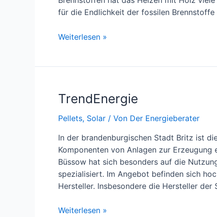
Brennstoffen hat das Heizen mit Holz viele V
für die Endlichkeit der fossilen Brennstof
Heizen
Weiterlesen »
mit
Holz
–
die
TrendEnergie
regenerative
Energiequelle
Pellets
,
Solar
/ Von
Der Energieberater
In der brandenburgischen Stadt Britz ist di
Komponenten von Anlagen zur Erzeugung er
Büssow hat sich besonders auf die Nutzung
spezialisiert. Im Angebot befinden sich ho
Hersteller. Insbesondere die Hersteller de
TrendEnergie
Weiterlesen »