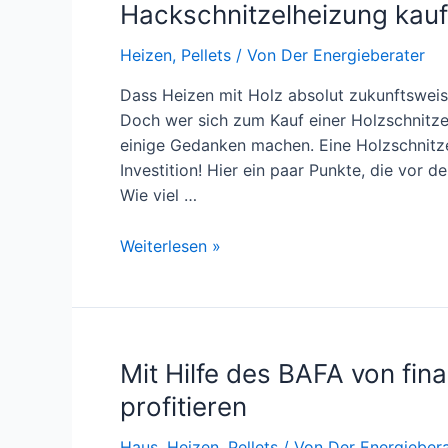
Hackschnitzelheizung kauf
Heizen
,
Pellets
/ Von
Der Energieberater
Dass Heizen mit Holz absolut zukunftsweise
Doch wer sich zum Kauf einer Holzschnitzel
einige Gedanken machen. Eine Holzschnitzel
Investition! Hier ein paar Punkte, die vor 
Wie viel …
Hackschnitzelheizung
Weiterlesen »
kaufen
–
worauf
ist
Mit Hilfe des BAFA von fin
zu
achten?
profitieren
Haus
,
Heizen
,
Pellets
/ Von
Der Energiebera