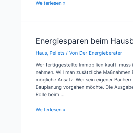
Pelletheizungen
Weiterlesen »
–
Fördermittel
und
Kosten
Energiesparen beim Haus
für
Besitzer
Haus
,
Pellets
/ Von
Der Energieberater
Wer fertiggestellte Immobilien kauft, muss
nehmen. Will man zusätzliche Maßnahmen in 
mögliche Ansatz. Wer sein eigener Bauherr 
Bauplanung vorgehen möchte. Die Ausgaben
Rolle beim …
Energiesparen
Weiterlesen »
beim
Hausbau