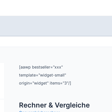
[aawp bestseller="xxx"
template="widget-small"
origin="widget" items="3"/]
Rechner & Vergleiche