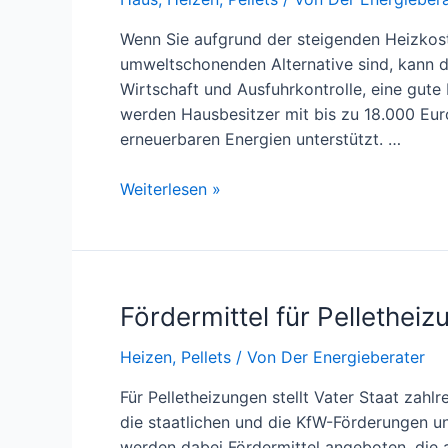
Wenn Sie aufgrund der steigenden Heizkost
umweltschonenden Alternative sind, kann 
Wirtschaft und Ausfuhrkontrolle, eine gute
werden Hausbesitzer mit bis zu 18.000 Eur
erneuerbaren Energien unterstützt. …
Mit
Weiterlesen »
Hilfe
des
BAFA
von
Fördermittel für Pellethei
finanziellen
Zuschüsse
Heizen
,
Pellets
/ Von
Der Energieberater
für
das
Für Pelletheizungen stellt Vater Staat zahlr
Heizen
die staatlichen und die KfW-Förderungen 
profitieren
werden dabei Fördermittel angeboten, die 