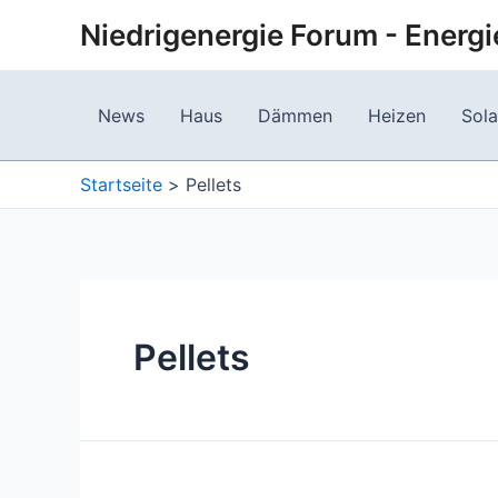
Zum
Niedrigenergie Forum - Energi
Inhalt
springen
News
Haus
Dämmen
Heizen
Sola
Startseite
Pellets
Pellets