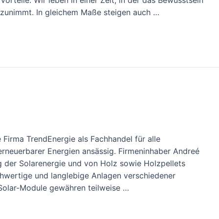
orteile. Wir leben in einer Zeit, in der das Bewusstsein
fe zunimmt. In gleichem Maße steigen auch …
e Firma TrendEnergie als Fachhandel für alle
neuerbarer Energien ansässig. Firmeninhaber Andreé
 der Solarenergie und von Holz sowie Holzpellets
chwertige und langlebige Anlagen verschiedener
r Solar-Module gewähren teilweise …