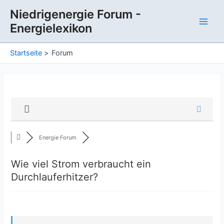
Zum
Niedrigenergie Forum -
Inhalt
Energielexikon
springen
Main
Men
Startseite
Forum
Energie Forum
Wie viel Strom verbraucht ein
Durchlauferhitzer?