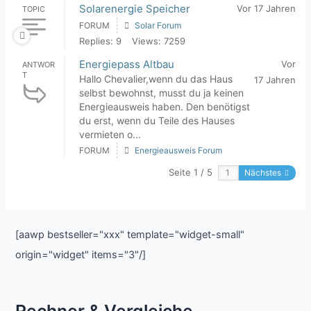
Solarenergie Speicher
Vor 17 Jahren
TOPIC
FORUM
Solar Forum
Replies: 9
Views: 7259
Energiepass Altbau
Vor
ANTWOR
T
Hallo Chevalier,wenn du das Haus
17 Jahren
selbst bewohnst, musst du ja keinen
Energieausweis haben. Den benötigst
du erst, wenn du Teile des Hauses
vermieten o...
FORUM
Energieausweis Forum
Seite 1 / 5
Nächstes
[aawp bestseller="xxx" template="widget-small"
origin="widget" items="3"/]