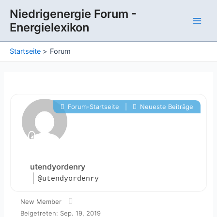
Zum
Niedrigenergie Forum -
Inhalt
Energielexikon
springen
Main
Men
Startseite
Forum
Forum-Startseite
|
Neueste Beiträge
utendyordenry
@utendyordenry
New Member
Beigetreten: Sep. 19, 2019