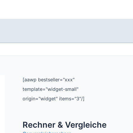
[aawp bestseller="xxx"
template="widget-small"
origin="widget" items="3"/]
Rechner & Vergleiche