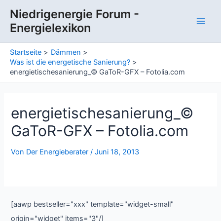
Zum
Niedrigenergie Forum -
Inhalt
Energielexikon
springen
Main
Men
Startseite
Dämmen
Was ist die energetische Sanierung?
energietischesanierung_© GaToR-GFX – Fotolia.com
energietischesanierung_©
GaToR-GFX – Fotolia.com
Von
Der Energieberater
/
Juni 18, 2013
[aawp bestseller="xxx" template="widget-small"
origin="widget" items="3"/]