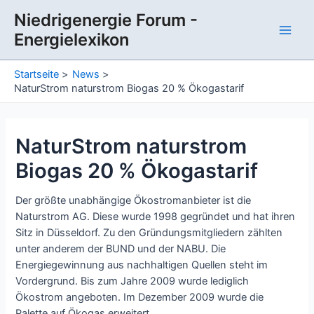
Zum
Niedrigenergie Forum -
Inhalt
Energielexikon
springen
Main
Men
Startseite
News
NaturStrom naturstrom Biogas 20 % Ökogastarif
NaturStrom naturstrom
Biogas 20 % Ökogastarif
Der größte unabhängige Ökostromanbieter ist die
Naturstrom AG. Diese wurde 1998 gegründet und hat ihren
Sitz in Düsseldorf. Zu den Gründungsmitgliedern zählten
unter anderem der BUND und der NABU. Die
Energiegewinnung aus nachhaltigen Quellen steht im
Vordergrund. Bis zum Jahre 2009 wurde lediglich
Ökostrom angeboten. Im Dezember 2009 wurde die
Palette auf Ökogas erweitert.