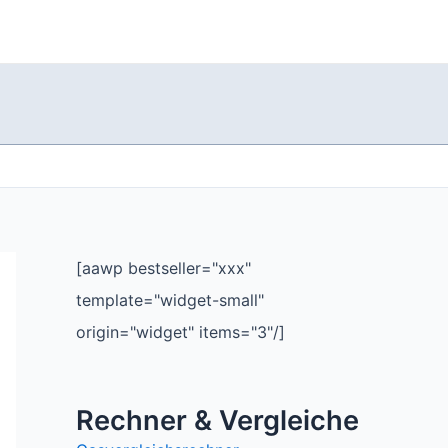
[aawp bestseller="xxx"
template="widget-small"
origin="widget" items="3"/]
Rechner & Vergleiche