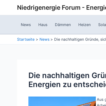
Zum
Niedrigenergie Forum - Energi
Inhalt
springen
News
Haus
Dämmen
Heizen
Sola
Startseite
News
Die nachhaltigen Gründe, sic
Die nachhaltigen Grü
Energien zu entsche
Aus g
Arbe