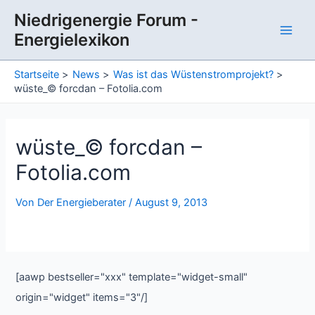
Zum
Niedrigenergie Forum -
Inhalt
Energielexikon
springen
Main
Men
Startseite
News
Was ist das Wüstenstromprojekt?
wüste_© forcdan – Fotolia.com
wüste_© forcdan –
Fotolia.com
Von
Der Energieberater
/
August 9, 2013
[aawp bestseller="xxx" template="widget-small"
origin="widget" items="3"/]