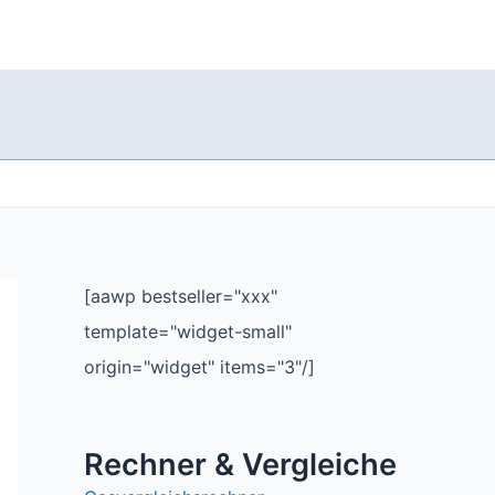
[aawp bestseller="xxx"
template="widget-small"
origin="widget" items="3"/]
Rechner & Vergleiche