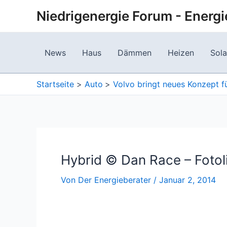
Zum
Niedrigenergie Forum - Energi
Inhalt
springen
News
Haus
Dämmen
Heizen
Sola
Startseite
Auto
Volvo bringt neues Konzept f
Hybrid © Dan Race – Foto
Von
Der Energieberater
/
Januar 2, 2014