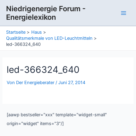
Zum
Niedrigenergie Forum -
Inhalt
Energielexikon
springen
Main
Men
Startseite
Haus
Qualitätsmerkmale von LED-Leuchtmitteln
led-366324_640
led-366324_640
Von
Der Energieberater
/
Juni 27, 2014
[aawp bestseller="xxx" template="widget-small"
origin="widget" items="3"/]