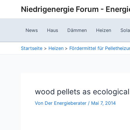
Zum
Niedrigenergie Forum - Energi
Inhalt
springen
News
Haus
Dämmen
Heizen
Sola
Startseite
Heizen
Fördermittel für Pelletheiz
wood pellets as ecologica
Von
Der Energieberater
/
Mai 7, 2014