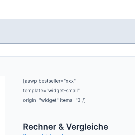
[aawp bestseller="xxx"
template="widget-small"
origin="widget" items="3"/]
Rechner & Vergleiche