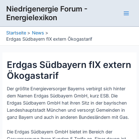
Zum
Niedrigenergie Forum -
Inhalt
Energielexikon
springen
Main
Men
Startseite
News
Erdgas Südbayern fIX extern Ökogastarif
Erdgas Südbayern fIX extern
Ökogastarif
Der größte Energieversorger Bayerns verbirgt sich hinter
dem Namen Erdgas Südbayern GmbH, kurz ESB. Die
Erdgas Südbayern GmbH hat ihren Sitz in der bayrischen
Landeshauptstadt München und versorgt Gemeinden in
ganz Bayern und auch in anderen Bundesländern mit Gas.
Die Erdgas Südbayern GmbH bietet im Bereich der
Gasversorgung ihren Kunden 5 Tarife an. Einer davon ist