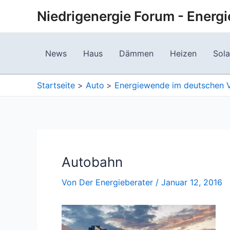
Zum
Niedrigenergie Forum - Energi
Inhalt
springen
News
Haus
Dämmen
Heizen
Sola
Startseite
Auto
Energiewende im deutschen V
Autobahn
Von
Der Energieberater
/
Januar 12, 2016