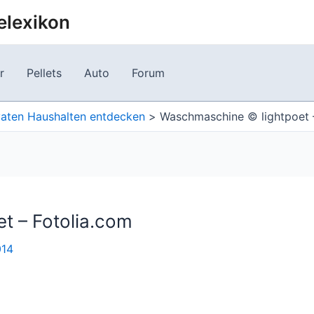
elexikon
r
Pellets
Auto
Forum
ivaten Haushalten entdecken
Waschmaschine © lightpoet 
t – Fotolia.com
014