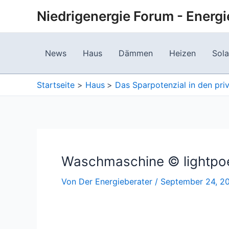
Zum
Niedrigenergie Forum - Energi
Inhalt
springen
News
Haus
Dämmen
Heizen
Sola
Startseite
Haus
Das Sparpotenzial in den pr
Waschmaschine © lightpoe
Von
Der Energieberater
/
September 24, 2