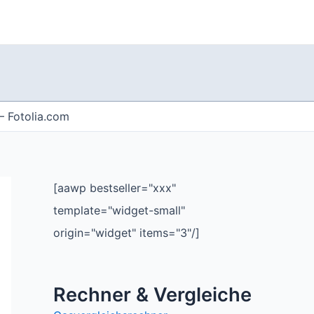
– Fotolia.com
[aawp bestseller="xxx"
template="widget-small"
origin="widget" items="3"/]
Rechner & Vergleiche