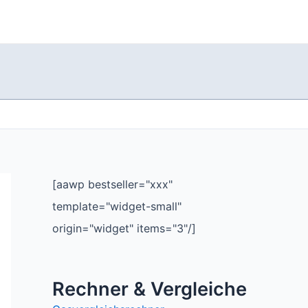
[aawp bestseller="xxx"
template="widget-small"
origin="widget" items="3"/]
Rechner & Vergleiche